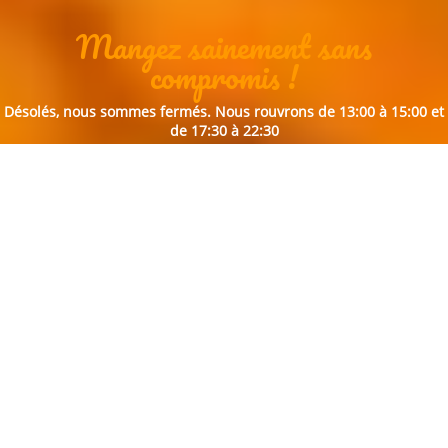
Mangez sainement sans
compromis !
Désolés, nous sommes fermés. Nous rouvrons de 13:00 à 15:00 et
de 17:30 à 22:30
Commander en ligne